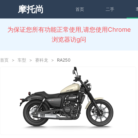
摩托尚
首页
二手
为保证您所有功能正常使用,请您使用Chrome
浏览器访g问
首页
>
车型
>
赛科龙
>
RA250