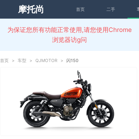
摩托尚
首页
二手
为保证您所有功能正常使用,请您使用Chrome
浏览器访g问
首页
>
车型
>
QJMOTOR
>
闪150